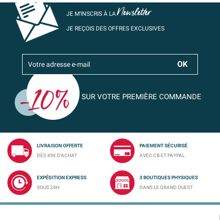
Newsletter
JE M’INSCRIS À LA
JE REÇOIS DES OFFRES EXCLUSIVES
SUR VOTRE PREMIÈRE COMMANDE
LIVRAISON OFFERTE
PAIEMENT SÉCURISÉ
DÈS 49€ D'ACHAT
AVEC CB ET PAYPAL
EXPÉDITION EXPRESS
3 BOUTIQUES PHYSIQUES
SOUS 24H
DANS LE GRAND OUEST