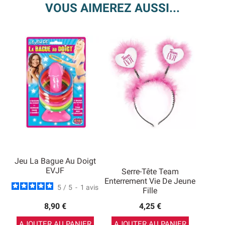
VOUS AIMEREZ AUSSI...
Jeu La Bague Au Doigt
EVJF
Serre-Tête Team
Enterrement Vie De Jeune
5
/
5
-
1
avis
Fille
8,90 €
4,25 €
AJOUTER AU PANIER
AJOUTER AU PANIER