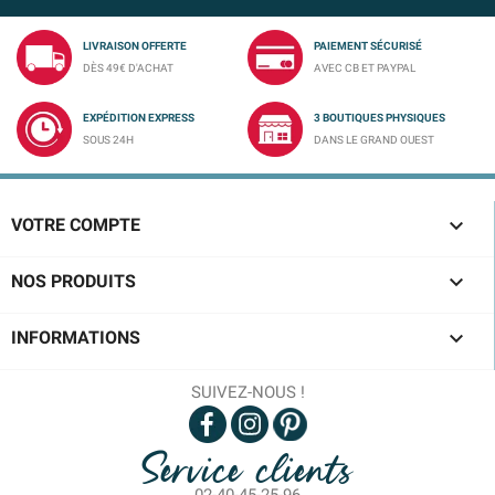
LIVRAISON OFFERTE
PAIEMENT SÉCURISÉ
DÈS 49€ D'ACHAT
AVEC CB ET PAYPAL
EXPÉDITION EXPRESS
3 BOUTIQUES PHYSIQUES
SOUS 24H
DANS LE GRAND OUEST

VOTRE COMPTE

NOS PRODUITS

INFORMATIONS
SUIVEZ-NOUS !
Service clients