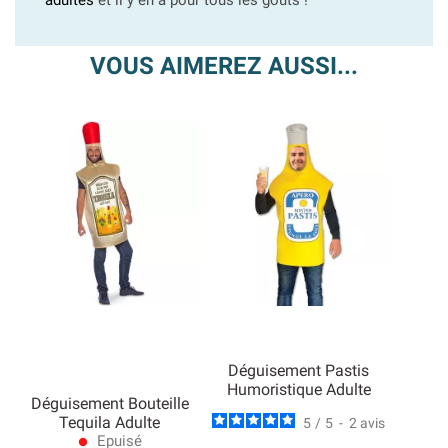
adultes
et il y en a pour tous les goûts !
VOUS AIMEREZ AUSSI...
Déguisement Pastis
Humoristique Adulte
Déguisement Bouteille
Tequila Adulte
5
/
5
-
2
avis
Epuisé
lens