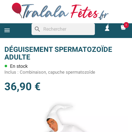
0
search
DÉGUISEMENT SPERMATOZOÏDE
ADULTE
En stock
lens
Inclus :
Combinaison, capuche spermatozoîde
36,90 €