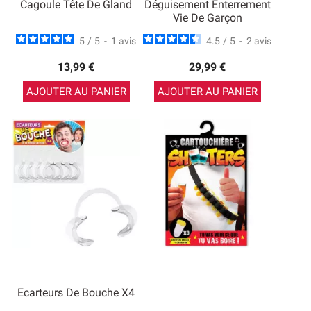
Cagoule Tête De Gland
Déguisement Enterrement
Vie De Garçon
5
/
5
-
1
avis
4.5
/
5
-
2
avis
13,99 €
29,99 €
AJOUTER AU PANIER
AJOUTER AU PANIER
Ecarteurs De Bouche X4