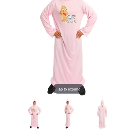
Tap to expand