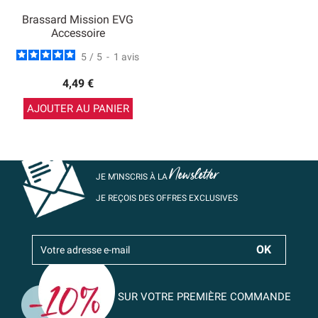
Brassard Mission EVG
Accessoire
5
/
5
-
1
avis
4,49 €
AJOUTER AU PANIER
Newsletter
JE M’INSCRIS À LA
JE REÇOIS DES OFFRES EXCLUSIVES
SUR VOTRE PREMIÈRE COMMANDE