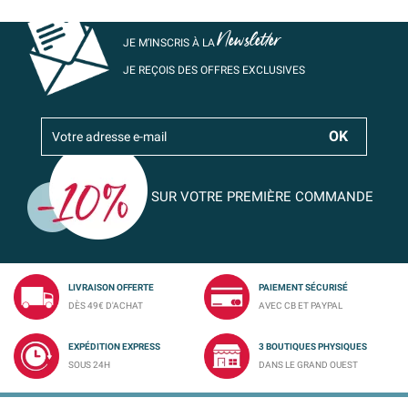
Newsletter
JE M’INSCRIS À LA
JE REÇOIS DES OFFRES EXCLUSIVES
SUR VOTRE PREMIÈRE COMMANDE
LIVRAISON OFFERTE
PAIEMENT SÉCURISÉ
DÈS 49€ D'ACHAT
AVEC CB ET PAYPAL
EXPÉDITION EXPRESS
3 BOUTIQUES PHYSIQUES
SOUS 24H
DANS LE GRAND OUEST