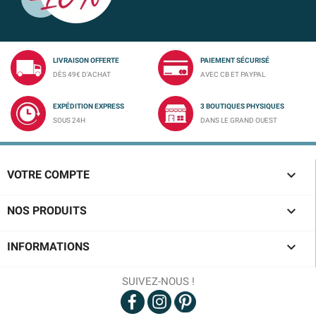
LIVRAISON OFFERTE
PAIEMENT SÉCURISÉ
DÈS 49€ D'ACHAT
AVEC CB ET PAYPAL
EXPÉDITION EXPRESS
3 BOUTIQUES PHYSIQUES
SOUS 24H
DANS LE GRAND OUEST

VOTRE COMPTE

NOS PRODUITS

INFORMATIONS
SUIVEZ-NOUS !