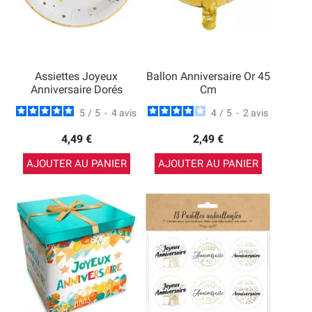
Assiettes Joyeux
Ballon Anniversaire Or 45
Anniversaire Dorés
Cm
5
/
5
-
4
avis
4
/
5
-
2
avis
4,49 €
2,49 €
AJOUTER AU PANIER
AJOUTER AU PANIER