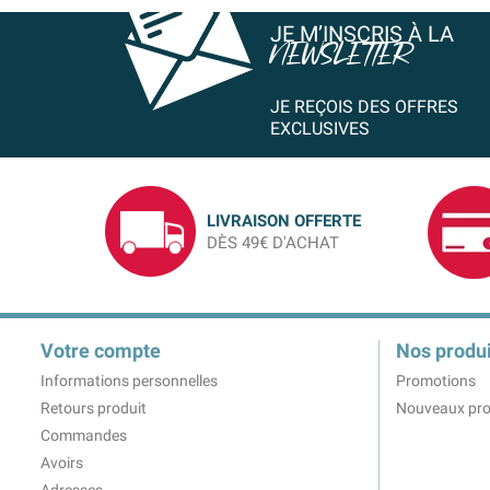
JE M’INSCRIS À LA
NEWSLETTER
JE REÇOIS DES OFFRES
EXCLUSIVES
LIVRAISON OFFERTE
DÈS 49€ D'ACHAT
Votre compte
Nos produi
Informations personnelles
Promotions
Retours produit
Nouveaux pro
Commandes
Avoirs