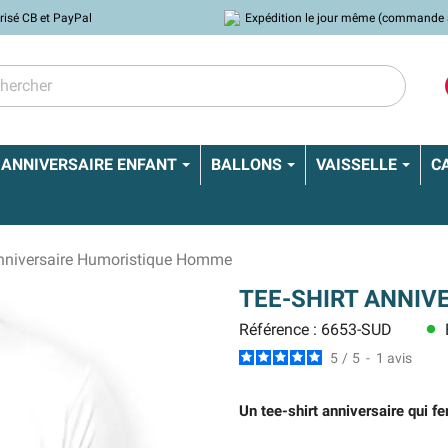
risé CB et PayPal
Expédition le jour même (commande 
ANNIVERSAIRE ENFANT
BALLONS
VAISSELLE
C
Anniversaire Humoristique Homme
TEE-SHIRT ANNI
Référence : 6653-SUD
lens
5
/
5
-
1
avis
Un tee-shirt anniversaire qui fer