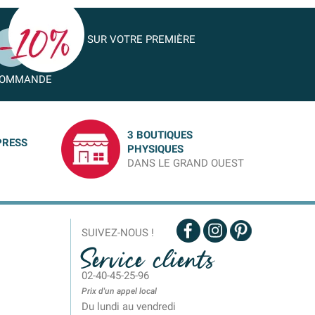
SUR VOTRE PREMIÈRE
OMMANDE
3 BOUTIQUES
PRESS
PHYSIQUES
DANS LE GRAND OUEST
SUIVEZ-NOUS !
Service clients
02-40-45-25-96
Prix d'un appel local
Du lundi au vendredi