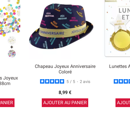
Chapeau Joyeux Anniversaire
Lunettes 
Coloré
is Joyeux
5
/
5
-
2
avis
 38cm
8,99 €
PANIER
AJOUTER AU PANIER
AJOUT