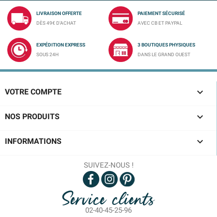
LIVRAISON OFFERTE
PAIEMENT SÉCURISÉ
DÈS 49€ D'ACHAT
AVEC CB ET PAYPAL
EXPÉDITION EXPRESS
3 BOUTIQUES PHYSIQUES
SOUS 24H
DANS LE GRAND OUEST

VOTRE COMPTE

NOS PRODUITS

INFORMATIONS
SUIVEZ-NOUS !
Service clients
02-40-45-25-96