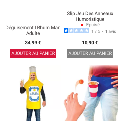
Slip Jeu Des Anneaux
Humoristique
Epuisé
lens
Déguisement I Rhum Man
1
/
5
-
1
avis
Adulte
34,99 €
10,90 €
AJOUTER AU PANIER
AJOUTER AU PANIER