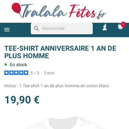
0
search
TEE-SHIRT ANNIVERSAIRE 1 AN DE
PLUS HOMME
En stock
lens
5
/
5
-
3
avis
Inclus :
1 Tee-shirt 1 an de plus homme en coton blanc
19,90 €