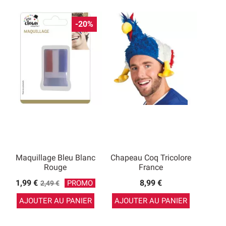
-20%
Maquillage Bleu Blanc
Chapeau Coq Tricolore
Rouge
France
Prix
1,99 €
8,99 €
PROMO
2,49 €
de
AJOUTER AU PANIER
AJOUTER AU PANIER
base