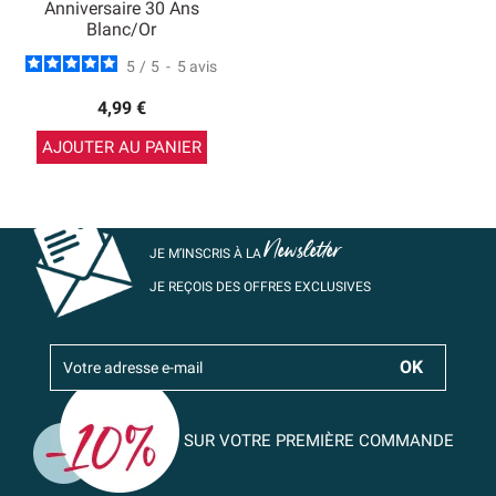
Anniversaire 30 Ans
Blanc/Or
5
/
5
-
5
avis
4,99 €
AJOUTER AU PANIER
Newsletter
JE M’INSCRIS À LA
JE REÇOIS DES OFFRES EXCLUSIVES
SUR VOTRE PREMIÈRE COMMANDE