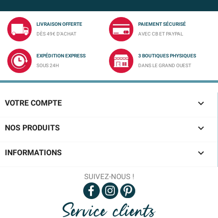
LIVRAISON OFFERTE
PAIEMENT SÉCURISÉ
DÈS 49€ D'ACHAT
AVEC CB ET PAYPAL
EXPÉDITION EXPRESS
3 BOUTIQUES PHYSIQUES
SOUS 24H
DANS LE GRAND OUEST

VOTRE COMPTE

NOS PRODUITS

INFORMATIONS
SUIVEZ-NOUS !
Service clients