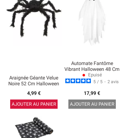
Automate Fantôme
Vibrant Halloween 48 Cm
Epuisé
lens
Araignée Géante Velue
5
/
5
-
2
avis
Noire 52 Cm Halloween
4,99 €
17,99 €
AJOUTER AU PANIER
AJOUTER AU PANIER