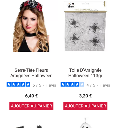
Serre-Tête Fleurs
Toile D'Araignée
Araignées Halloween
Halloween 113gr
5
/
5
-
1
avis
4
/
5
-
1
avis
6,49 €
3,20 €
AJOUTER AU PANIER
AJOUTER AU PANIER