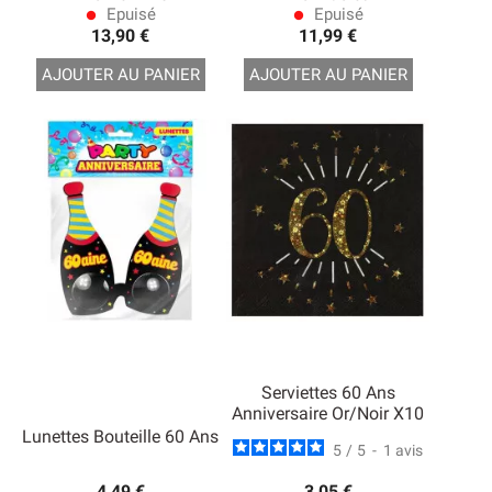
Epuisé
Epuisé
lens
lens
13,90 €
11,99 €
AJOUTER AU PANIER
AJOUTER AU PANIER
Serviettes 60 Ans
Anniversaire Or/Noir X10
Lunettes Bouteille 60 Ans
5
/
5
-
1
avis
4,49 €
3,05 €