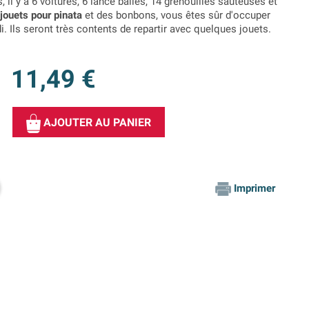
, il y a 6 voitures, 6 lance balles, 14 grenouilles sauteuses et
jouets pour pinata
et des bonbons, vous êtes sûr d'occuper
i. Ils seront très contents de repartir avec quelques jouets.
11,49 €
AJOUTER AU PANIER
Imprimer