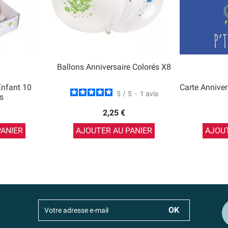
Ballons Anniversaire Colorés X8
Enfant 10
Carte Anniver
5
/
5
-
1
avis
s
2,25 €
PANIER
AJOUTER AU PANIER
AJOUT