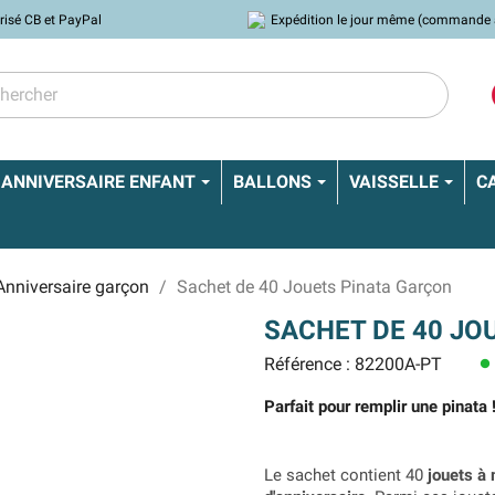
risé CB et PayPal
Expédition le jour même (commande 
ANNIVERSAIRE ENFANT
BALLONS
VAISSELLE
C
Anniversaire garçon
Sachet de 40 Jouets Pinata Garçon
SACHET DE 40 JO
Référence : 82200A-PT
lens
Parfait pour remplir une pinata 
Le sachet contient 40
jouets à 