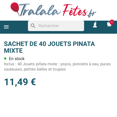
0
search
SACHET DE 40 JOUETS PINATA
MIXTE
En stock
lens
Inclus :
40 Jouets piñata mixte : yoyos, pistolets à eau, puces
sauteuses, petites balles et toupies
11,49 €