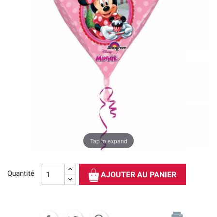
Tap to expand
Quantité
AJOUTER AU PANIER