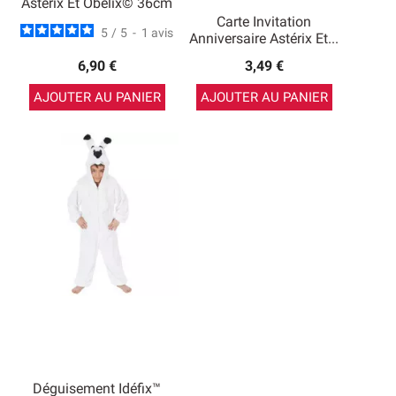
Astérix Et Obélix© 36cm
Carte Invitation
5
/
5
-
1
avis
Anniversaire Astérix Et...
6,90 €
3,49 €
AJOUTER AU PANIER
AJOUTER AU PANIER
Déguisement Idéfix™