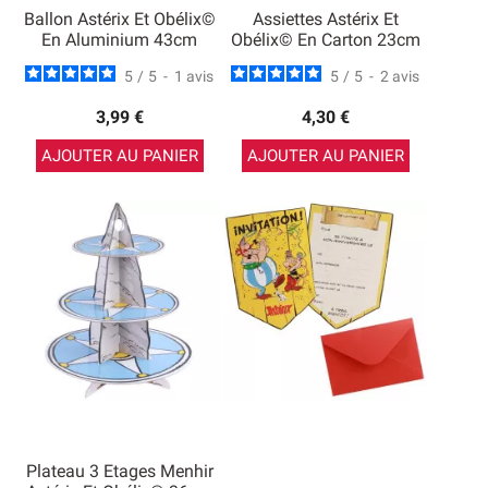
Ballon Astérix Et Obélix©
Assiettes Astérix Et
En Aluminium 43cm
Obélix© En Carton 23cm
5
/
5
-
1
avis
5
/
5
-
2
avis
3,99 €
4,30 €
AJOUTER AU PANIER
AJOUTER AU PANIER
Plateau 3 Etages Menhir