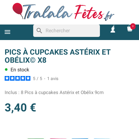
0
search
PICS À CUPCAKES ASTÉRIX ET
OBÉLIX© X8
En stock
lens
5
/
5
-
1
avis
Inclus :
8 Pics à cupcakes Astérix et Obélix 9cm
3,40 €