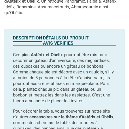
d'Astérix et Obélix
. On retrouve Panoramix, Falbala, Astérix,
Idéfix, Bonemine, Assurancetourix, Abraracourcix ainsi
qu'Obélix.
DESCRIPTION
DÉTAILS DU PRODUIT
AVIS VÉRIFIÉS
Ces
pics Astérix et Obélix
pourront être mis pour
décorer un gâteau d'anniversaire, des mignardises,
des cupcakes ou encore un gâteau de bonbons.
Comme chaque pic est décoré avec un gaulois, s'il y
a moins de 8 personnes à la fête d'anniversaire, ils
pourront aussi être utilisés en marque-place. Pour
cela, plantez chaque pic dans un gâteau ou un
bonbon et mettez-les dans les assiettes. C'est une
façon amusante de placer les invités.
Pour décorer la table, vous trouverez sur notre site
d'autres
accessoires sur le thème d'Astérix et Obélix
,
comme des chemins de table, des moules à
cupcakes, des nappes ainsi que des plateaux à