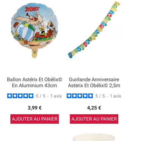
Ballon Astérix Et Obélix©
Guirlande Anniversaire
En Aluminium 43cm
Astérix Et Obélix© 2,5m
5
/
5
-
1
avis
5
/
5
-
1
avis
3,99 €
4,25 €
AJOUTER AU PANIER
AJOUTER AU PANIER