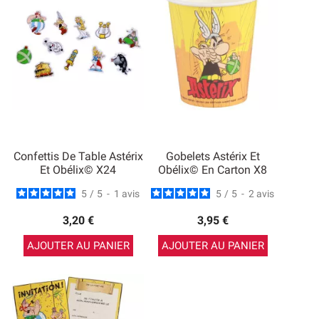
Confettis De Table Astérix
Gobelets Astérix Et
Et Obélix© X24
Obélix© En Carton X8
5
/
5
-
1
avis
5
/
5
-
2
avis
3,20 €
3,95 €
AJOUTER AU PANIER
AJOUTER AU PANIER