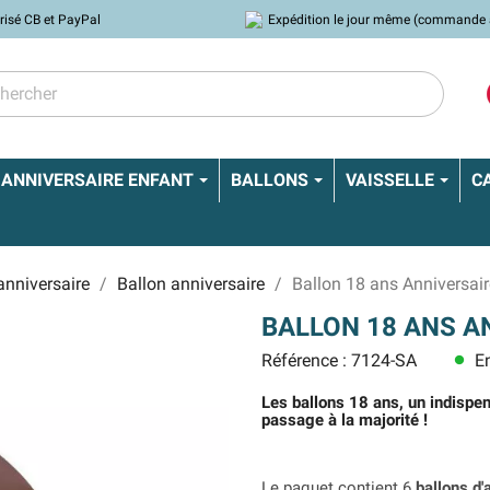
risé CB et PayPal
Expédition le jour même (commande 
ANNIVERSAIRE ENFANT
BALLONS
VAISSELLE
C
anniversaire
Ballon anniversaire
Ballon 18 ans Anniversai
BALLON 18 ANS A
Référence : 7124-SA
En
lens
Les ballons 18 ans, un indispens
passage à la majorité !
Le paquet contient 6
ballons d'