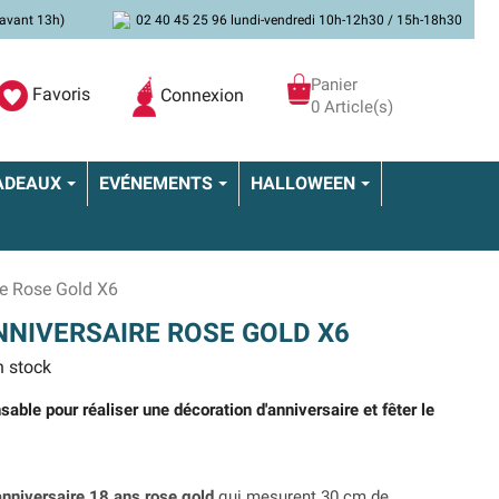
avant 13h)
02 40 45 25 96 lundi-vendredi 10h-12h30 / 15h-18h30
Panier
Favoris
Connexion
0 Article(s)
ADEAUX
EVÉNEMENTS
HALLOWEEN
re Rose Gold X6
NNIVERSAIRE ROSE GOLD X6
 stock
able pour réaliser une décoration d'anniversaire et fêter le
anniversaire 18 ans rose gold
qui mesurent 30 cm de