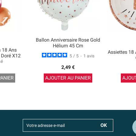
Ballon Anniversaire Rose Gold
Hélium 45 Cm
s 18 Ans
Assiettes 18
 Doré X12
5
/
5
-
1
avis
sé
2,49 €
PANIER
AJOUTER AU PANIER
AJOUT