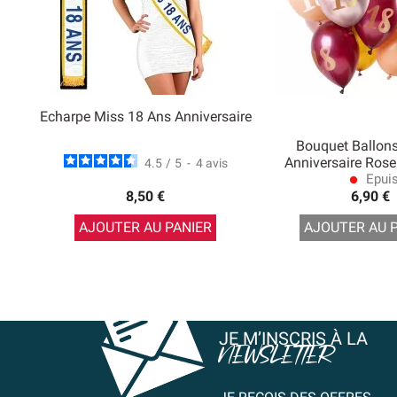
Echarpe Miss 18 Ans Anniversaire
Bouquet Ballon
Anniversaire Rose
4.5
/
5
-
4
avis
Epui
lens
8,50 €
6,90 €
AJOUTER AU PANIER
AJOUTER AU 
JE M’INSCRIS À LA
NEWSLETTER