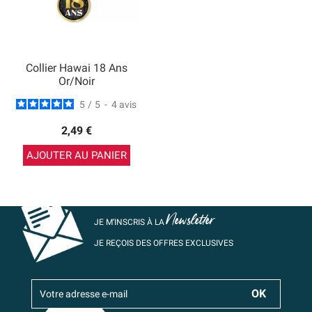
Collier Hawai 18 Ans
Or/Noir
5
/
5
-
4
avis
2,49 €
AJOUTER AU PANIER
Newsletter
JE M’INSCRIS À LA
JE REÇOIS DES OFFRES EXCLUSIVES