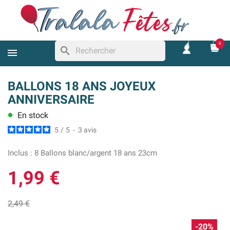
0
search
BALLONS 18 ANS JOYEUX
ANNIVERSAIRE
En stock
lens
5
/
5
-
3
avis
Inclus :
8 Ballons blanc/argent 18 ans 23cm
1,99 €
2,49 €
-20%