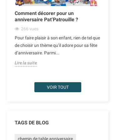
Comment décorer pour un
Ballons de N
anniversaire Pat’Patrouille ?
décoration or
266
vues
342
vues
Pour faire plaisir à son enfant, rien de tel que
Noël est une pé
our
de choisir un thème qu’il adore pour sa fête
l’on aime égayer
d’anniversaire. Parmi...
des traditionnel
Lire la suite
Lire la suite
VOIR TOUT
TAGS DE BLOG
chemin de table anniversaire