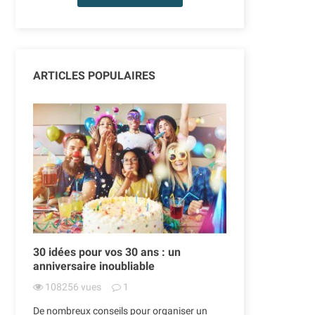
ARTICLES POPULAIRES
30 idées pour vos 30 ans : un
Tutoriel : co
anniversaire inoubliable
d'hélium ?
108256
vues
1
30347
vues
n
Les ballons gonf
De nombreux conseils pour organiser un