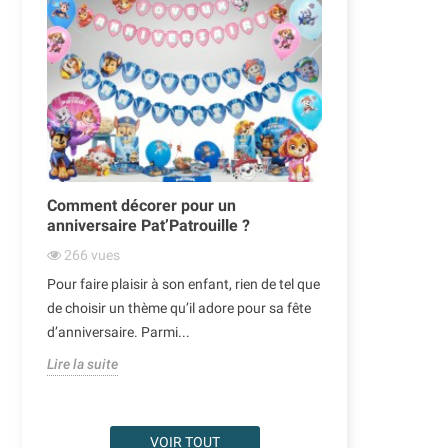
Comment décorer pour un
Ballons de N
anniversaire Pat’Patrouille ?
décoration or
266
vues
342
vues
Pour faire plaisir à son enfant, rien de tel que
Noël est une pé
our
de choisir un thème qu’il adore pour sa fête
l’on aime égayer
d’anniversaire. Parmi...
des traditionnel
Lire la suite
Lire la suite
VOIR TOUT