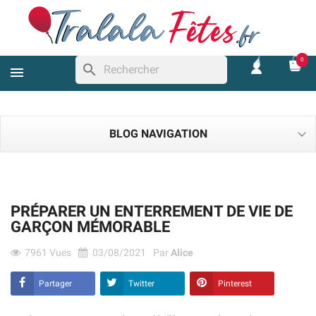
0
search
BLOG NAVIGATION
PRÉPARER UN ENTERREMENT DE VIE DE
GARÇON MÉMORABLE
7961
Vues
03/08/2021
Par
Alice
Partager
Twitter
Pinterest