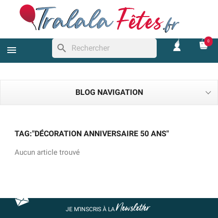
0
search
BLOG NAVIGATION
TAG:"DÉCORATION ANNIVERSAIRE 50 ANS"
Aucun article trouvé
Newsletter
JE M’INSCRIS À LA