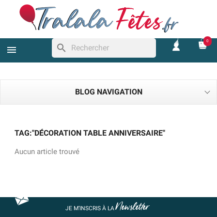
0
search
BLOG NAVIGATION
TAG:"DÉCORATION TABLE ANNIVERSAIRE"
Aucun article trouvé
Newsletter
JE M’INSCRIS À LA