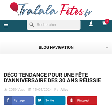
0
search
BLOG NAVIGATION
DÉCO TENDANCE POUR UNE FÊTE
D'ANNIVERSAIRE DES 30 ANS RÉUSSIE
2059
Vues
15/04/2024
Par
Alice
Partager
Twitter
Pinterest