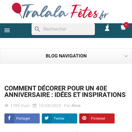
0
search
BLOG NAVIGATION
COMMENT DÉCORER POUR UN 40E
ANNIVERSAIRE : IDÉES ET INSPIRATIONS
1785
Vues
10/04/2024
Par
Alice
Partager
Twitter
Pinterest