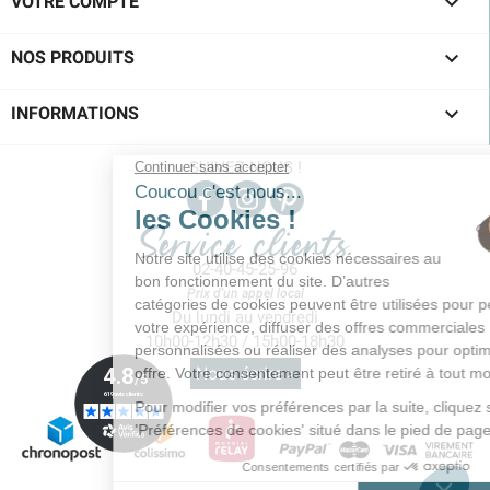

VOTRE COMPTE

NOS PRODUITS

INFORMATIONS
SUIVEZ-NOUS !
Service clients
02-40-45-25-96
Prix d'un appel local
Du lundi au vendredi
10h00-12h30 / 15h00-18h30
Nous écrire >