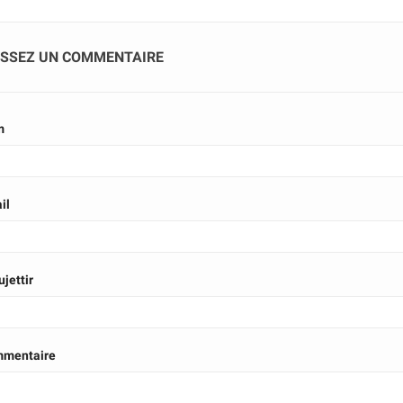
ISSEZ UN COMMENTAIRE
m
il
jettir
mentaire