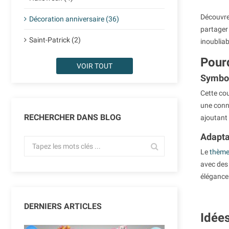
Découvrez
Décoration anniversaire (36)
partager 
Saint-Patrick (2)
inoubliab
Pourq
VOIR TOUT
Symbol
Cette cou
une conne
RECHERCHER DANS BLOG
ajoutant
Adaptab
Le
thème
avec des 
élégance 
DERNIERS ARTICLES
Idées