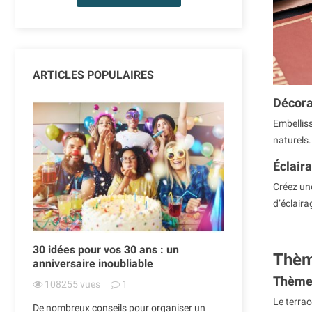
ARTICLES POPULAIRES
Décora
Embelliss
naturels.
Éclair
Créez un
d’éclaira
30 idées pour vos 30 ans : un
Tutoriel : co
Thème
anniversaire inoubliable
d'hélium ?
Thème 
108255
vues
1
30347
vues
Le terrac
n
Les ballons gonf
De nombreux conseils pour organiser un