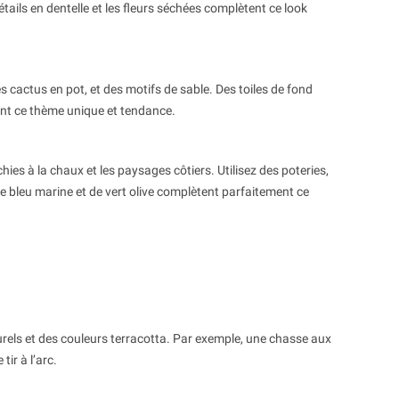
ails en dentelle et les fleurs séchées complètent ce look
indispensables à ne pas oublier. Suivez le
témoin de ma
guide pour faire replonger vos...
nouvelle, mai
Lire la suite
Lire la suite
cactus en pot, et des motifs de sable. Des toiles de fond
ent ce thème unique et tendance.
es à la chaux et les paysages côtiers. Utilisez des poteries,
 de bleu marine et de vert olive complètent parfaitement ce
urels et des couleurs terracotta. Par exemple, une chasse aux
ir à l’arc.