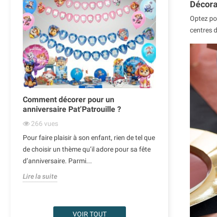
Décora
Optez pou
centres d
Comment décorer pour un
Ballons de N
anniversaire Pat’Patrouille ?
décoration or
266
vues
342
vues
Pour faire plaisir à son enfant, rien de tel que
Noël est une pé
our
de choisir un thème qu’il adore pour sa fête
l’on aime égayer
d’anniversaire. Parmi...
des traditionnel
Lire la suite
Lire la suite
VOIR TOUT