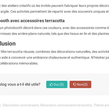
des ateliers créatifs où les invités peuvent fabriquer leurs propres décora
oël : comment créer une
Nos conseils pour une super
 argile. Ces activités permettent de repartir avec des souvenirs uniques e
iginale pour les fêtes ?
décoration de Saint-Patrick
ooth avec accessoires terracotta
1226
vues
z un photobooth décoré dans ces couleurs, avec des accessoires comme des
riode à part, un moment où
La Saint-Patrick, cette fête traditionnel
rnissez des arrière-plans naturels, tels que des tissus en lin et des pla
 son intérieur. Pour varier
irlandaise est l’événement du mois de 
les guirlandes...
Tous les ans, le 17 mars,...
lusion
Lire la suite
fête terracotta réussie, combinez des décorations naturelles, des activité
 aide à concevoir une ambiance chaleureuse et authentique. N’hésitez pas
 célébrations mémorables.
log vous a-t-il été utile?
Oui
(0)
Non
(0)
 :
Décoration anniversaire
,
Décoration anniversaire terracotta
,
Thème ann