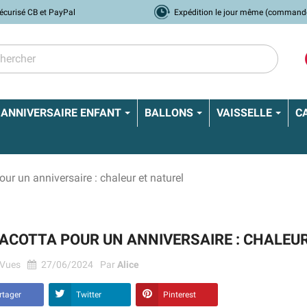
écurisé CB et PayPal
Expédition le jour même (command
ANNIVERSAIRE ENFANT
BALLONS
VAISSELLE
C
our un anniversaire : chaleur et naturel
ACOTTA POUR UN ANNIVERSAIRE : CHALEUR
Vues
27/06/2024
Par
Alice
rtager
Twitter
Pinterest