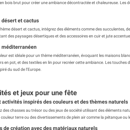
n bois brut pour créer une ambiance décontractée et chaleureuse. Les dét
is quelques années. En
l'hélium. Les réjouissances sont...
 de chiffres, de...
Lire la suite
désert et cactus
hème désert et cactus, intégrez des éléments comme des succulentes, des 
tant des paysages désertiques et des accessoires en cuir et jute accentu
 méditerranéen
leur est idéale pour un thème méditerranéen, évoquant les maisons blanchi
ers en pot, et des textiles en lin pour recréer cette ambiance. Les touches
piré du sud de l’Europe.
ités et jeux pour une fête
t activités inspirés des couleurs et des thèmes naturels
 des chasses au trésor ou des jeux de société utilisant des éléments nat
 couleur terre ou des divertissements de plein air comme la pétanque ou le t
rs de création avec des matériaux naturels