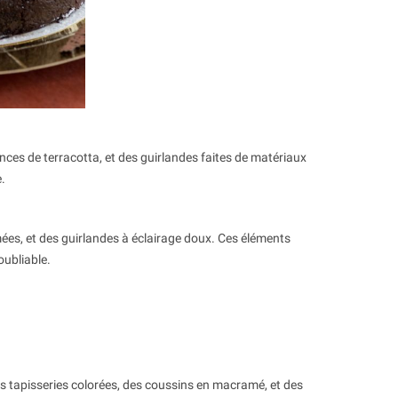
nces de terracotta, et des guirlandes faites de matériaux
.
es, et des guirlandes à éclairage doux. Ces éléments
oubliable.
de ?
Comment organiser une soirée disco
Préparer u
?
garçon m
17840
vues
7957
vue
able
s tapisseries colorées, des coussins en macramé, et des
Pour organiser une soirée disco, il y a des
Un de vos a
à