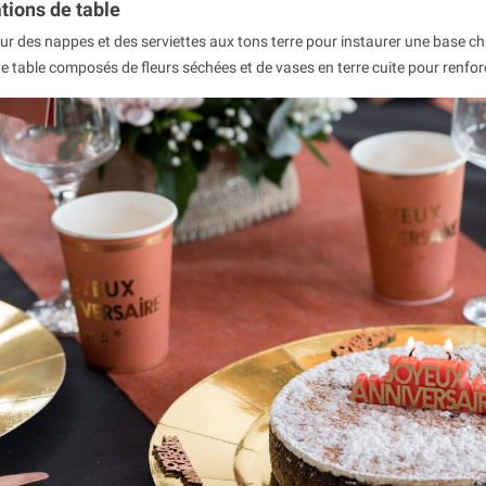
tions de table
r des nappes et des serviettes aux tons terre pour instaurer une base cha
e table composés de fleurs séchées et de vases en terre cuite pour renfor
oël : comment créer une
Nos conseils pour une super
iginale pour les fêtes ?
décoration de Saint-Patrick
1226
vues
riode à part, un moment où
La Saint-Patrick, cette fête traditionnel
 son intérieur. Pour varier
irlandaise est l’événement du mois de 
les guirlandes...
Tous les ans, le 17 mars,...
Lire la suite