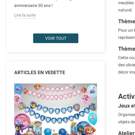
meubles e
tendances depu
anniversaire 30 ans !
naturel.
forme de lettres,
Lire la suite
Thème 
Lire la suite
Pour un t
représen
VOIR TOUT
Thème
Cette cou
des olivi
ARTICLES EN VEDETTE
décor ins
Activ
Jeux e
Organisez
objets de
Atelie