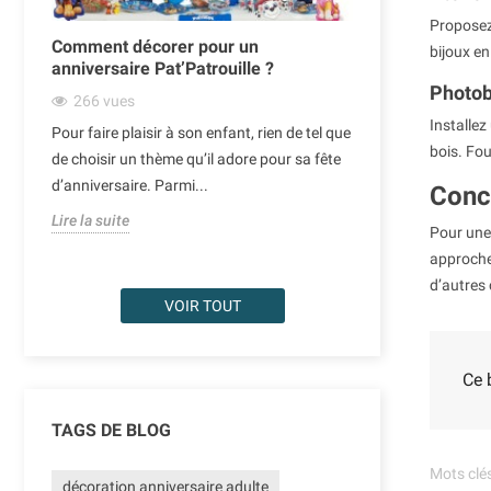
Proposez 
Comment décorer pour un
Ballons de N
bijoux en
anniversaire Pat’Patrouille ?
décoration or
Photob
266
vues
342
vues
Installe
Pour faire plaisir à son enfant, rien de tel que
Noël est une pé
bois. Fou
our
de choisir un thème qu’il adore pour sa fête
l’on aime égayer
d’anniversaire. Parmi...
des traditionnel
Conc
Lire la suite
Lire la suite
Pour une 
approche
d’autres
VOIR TOUT
Ce b
TAGS DE BLOG
Mots clés
décoration anniversaire adulte