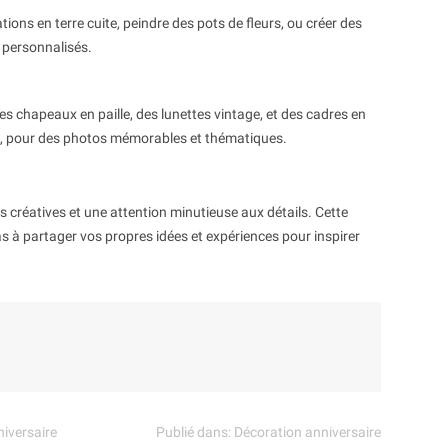
tions en terre cuite, peindre des pots de fleurs, ou créer des
Comment réussir sa décoration Saint-
Décoration
t personnalisés.
Patrick et organiser une fête
votre mai
inoubliable ?
effrayante
1500
vues
1722
vue
 chapeaux en paille, des lunettes vintage, et des cadres en
le
ntes, pour des photos mémorables et thématiques.
La décoration Saint-Patrick joue un rôle clé
Cet article 
mars.
pour plonger vos invités dans l’ambiance.
réussir votr
Que ce soit pour une soirée...
abordant à la
s créatives et une attention minutieuse aux détails. Cette
Lire la suite
Lire la suite
 à partager vos propres idées et expériences pour inspirer
iversaire
Publié dans:
Décoration anniversaire