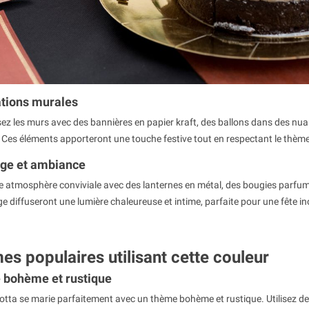
tions murales
ez les murs avec des bannières en papier kraft, des ballons dans des nua
 Ces éléments apporteront une touche festive tout en respectant le thème
age et ambiance
e atmosphère conviviale avec des lanternes en métal, des bougies parfumé
ge diffuseront une lumière chaleureuse et intime, parfaite pour une fête in
mment gonfler un ballon
Où jeter une bouteille d’hélium vi
s populaires utilisant cette couleur
23440
vues
bohème et rustique
La décoration de votre fête fut un vérit
otta se marie parfaitement avec un thème bohème et rustique. Utilisez de
lés à l'hélium sont très
succès avec de beaux ballons gonflés 