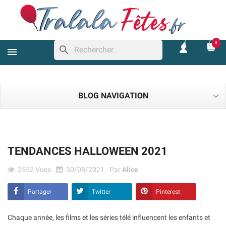
0
search
BLOG NAVIGATION
TENDANCES HALLOWEEN 2021
2552
Vues
30/08/2021
Par
Alice
Partager
Twitter
Pinterest
Chaque année, les films et les séries télé influencent les enfants et