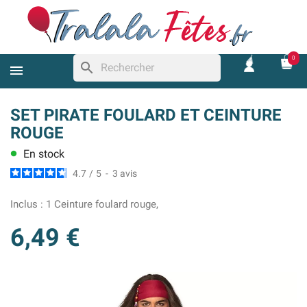
0
search
SET PIRATE FOULARD ET CEINTURE
ROUGE
En stock
lens
4.7
/
5
-
3
avis
Inclus :
1 Ceinture foulard rouge,
6,49 €