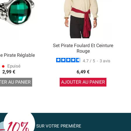
Set Pirate Foulard Et Ceinture
Rouge
e Pirate Réglable
4.7
/
5
-
3
avis
Epuisé
lens
2,99 €
6,49 €
ER AU PANIER
AJOUTER AU PANIER
SUR VOTRE PREMIÈRE