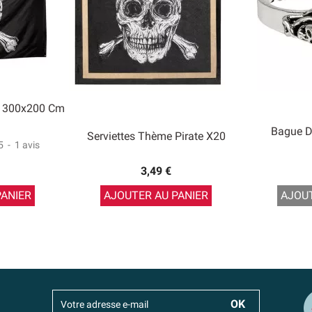
t 300x200 Cm
Bague D
Serviettes Thème Pirate X20
5
-
1
avis
3,49 €
PANIER
AJOUTER AU PANIER
AJOUT