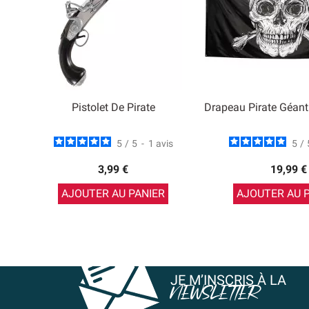
Pistolet De Pirate
Drapeau Pirate Géan
5
/
5
-
1
avis
5
/
3,99 €
19,99 €
AJOUTER AU PANIER
AJOUTER AU 
JE M’INSCRIS À LA
NEWSLETTER