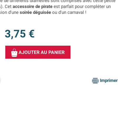
ue de différents diamètres sont comprises avec cette petite
s). Cet
accessoire de pirate
est parfait pour compléter un
sion d'une
soirée déguisée
ou d'un carnaval !
3,75 €
AJOUTER AU PANIER
Imprimer