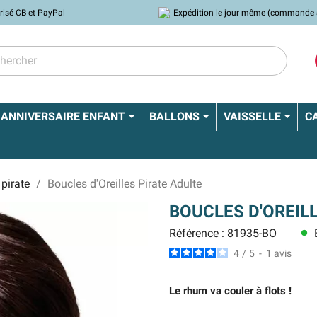
risé CB et PayPal
Expédition le jour même (commande 
ANNIVERSAIRE ENFANT
BALLONS
VAISSELLE
C
pirate
Boucles d'Oreilles Pirate Adulte
BOUCLES D'OREIL
Référence : 81935-BO
E
lens
4
/
5
-
1
avis
Le rhum va couler à flots !