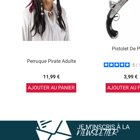
Pistolet De P
Perruque Pirate Adulte
5
/
11,99 €
3,99 €
AJOUTER AU PANIER
AJOUTER AU 
JE M’INSCRIS À LA
NEWSLETTER