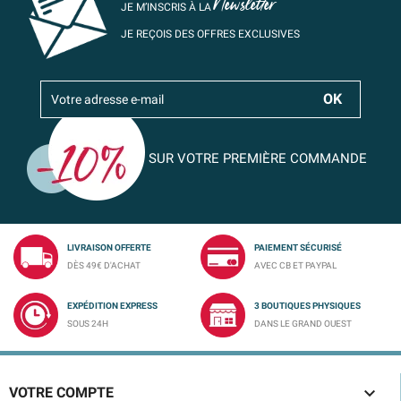
Newsletter
JE M’INSCRIS À LA
JE REÇOIS DES OFFRES EXCLUSIVES
SUR VOTRE PREMIÈRE COMMANDE
LIVRAISON OFFERTE
PAIEMENT SÉCURISÉ
DÈS 49€ D'ACHAT
AVEC CB ET PAYPAL
EXPÉDITION EXPRESS
3 BOUTIQUES PHYSIQUES
SOUS 24H
DANS LE GRAND OUEST

VOTRE COMPTE