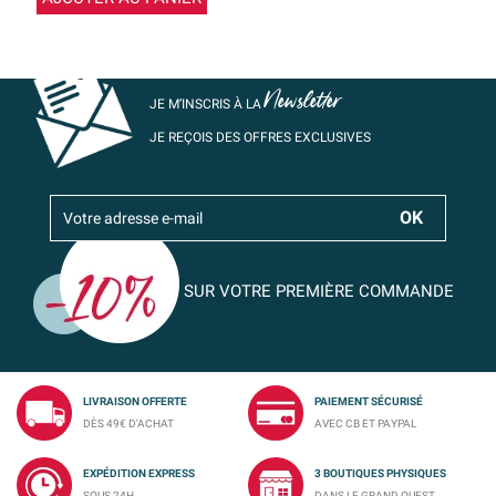
Newsletter
JE M’INSCRIS À LA
JE REÇOIS DES OFFRES EXCLUSIVES
SUR VOTRE PREMIÈRE COMMANDE
LIVRAISON OFFERTE
PAIEMENT SÉCURISÉ
DÈS 49€ D'ACHAT
AVEC CB ET PAYPAL
EXPÉDITION EXPRESS
3 BOUTIQUES PHYSIQUES
SOUS 24H
DANS LE GRAND OUEST