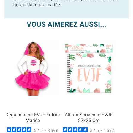
quiz de la future mariée.
VOUS AIMEREZ AUSSI...
Déguisement EVJF Future
Album Souvenirs EVJF
Mariée
27x25 Cm
5
/
5
-
3
avis
5
/
5
-
1
avis