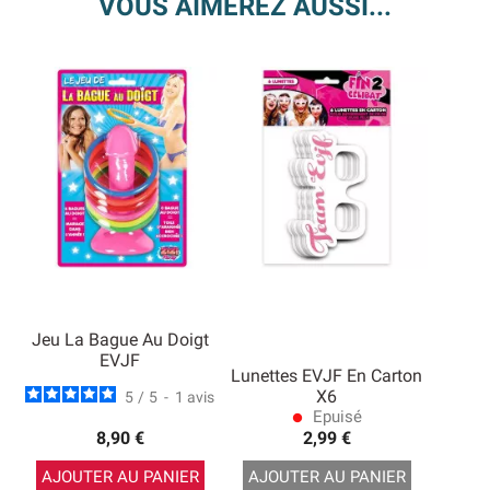
VOUS AIMEREZ AUSSI...
Jeu La Bague Au Doigt
EVJF
Lunettes EVJF En Carton
X6
5
/
5
-
1
avis
Epuisé
lens
8,90 €
2,99 €
AJOUTER AU PANIER
AJOUTER AU PANIER