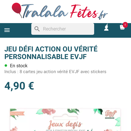
0
search
JEU DÉFI ACTION OU VÉRITÉ
PERSONNALISABLE EVJF
En stock
lens
Inclus :
8 cartes jeu action vérité EVJF avec stickers
4,90 €