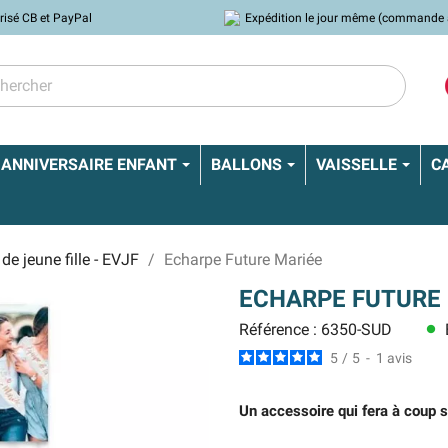
risé CB et PayPal
Expédition le jour même (commande 
ANNIVERSAIRE ENFANT
BALLONS
VAISSELLE
C
de jeune fille - EVJF
Echarpe Future Mariée
ECHARPE FUTURE
Référence : 6350-SUD
lens
5
/
5
-
1
avis
Un accessoire qui fera à coup sû