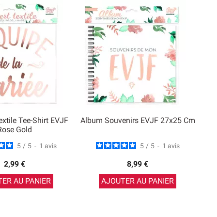
extile Tee-Shirt EVJF
Album Souvenirs EVJF 27x25 Cm
Rose Gold
5
/
5
-
1
avis
5
/
5
-
1
avis
2,99 €
8,99 €
ER AU PANIER
AJOUTER AU PANIER