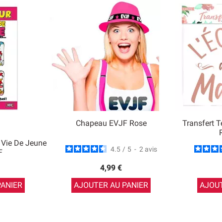
Chapeau EVJF Rose
Transfert T
 Vie De Jeune
4.5
/
5
-
2
avis
F
4,99 €
PANIER
AJOUTER AU PANIER
AJOUT