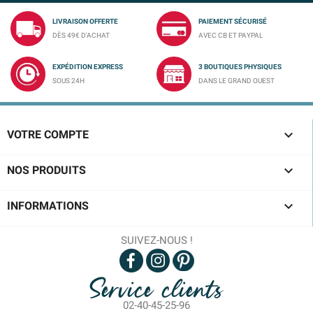
LIVRAISON OFFERTE
PAIEMENT SÉCURISÉ
DÈS 49€ D'ACHAT
AVEC CB ET PAYPAL
EXPÉDITION EXPRESS
3 BOUTIQUES PHYSIQUES
SOUS 24H
DANS LE GRAND OUEST

VOTRE COMPTE

NOS PRODUITS

INFORMATIONS
SUIVEZ-NOUS !
Service clients
02-40-45-25-96