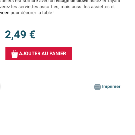
 gobelets est sombre avec un
visage de clown
assez effrayant
verez les serviettes assorties, mais aussi les assiettes et
oween
pour décorer la table !
2,49 €
AJOUTER AU PANIER
Imprimer