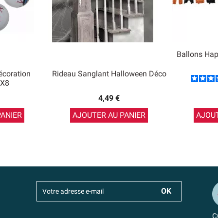
Ballons Ha
écoration
Rideau Sanglant Halloween Déco
 X8
4,49 €
PANIER
AJOUTER AU PANIER
AJOUT
C