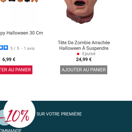
ppy Halloween 30 Cm
Tête De Zombie Arrachée
Halloween À Suspendre
5
/
5
-
1
avis
Epuisé
lens
6,99 €
24,99 €
ER AU PANIER
AJOUTER AU PANIER
SUR VOTRE PREMIÈRE
OMMANDE