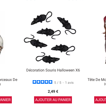
Décoration Souris Halloween X6
orceaux De
Tête De Mo
5
/
5
-
1
avis
e
2,49 €
PANIER
AJOUTER AU PANIER
AJOUT