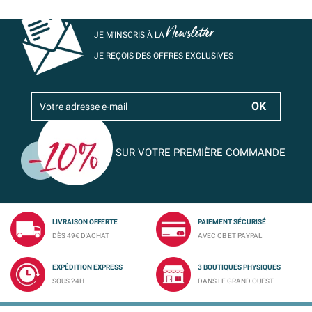
Newsletter
JE M’INSCRIS À LA
JE REÇOIS DES OFFRES EXCLUSIVES
SUR VOTRE PREMIÈRE COMMANDE
LIVRAISON OFFERTE
PAIEMENT SÉCURISÉ
DÈS 49€ D'ACHAT
AVEC CB ET PAYPAL
EXPÉDITION EXPRESS
3 BOUTIQUES PHYSIQUES
SOUS 24H
DANS LE GRAND OUEST