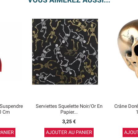
VOUS AIMEREZ AUSSI...
 Suspendre
Serviettes Squelette Noir/or En
Crâne Doré
0 Cm
Papier...
3,25 €
PANIER
AJOUTER AU PANIER
AJOUT