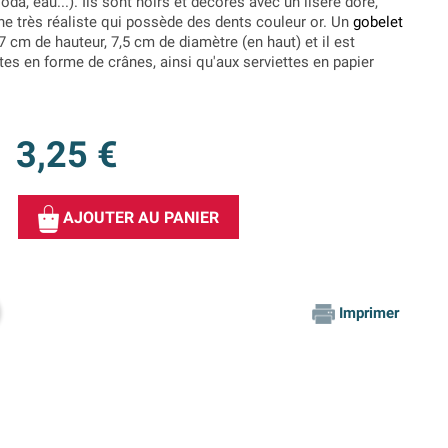
soda, eau...). Ils sont noirs et décorés avec un liseré doré,
he très réaliste qui possède des dents couleur or. Un
gobelet
 cm de hauteur, 7,5 cm de diamètre (en haut) et il est
tes en forme de crânes, ainsi qu'aux serviettes en papier
3,25 €
AJOUTER AU PANIER
Imprimer