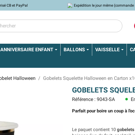
risé CB et PayPal
Expédition le jour même (commande 
ANNIVERSAIRE ENFANT
BALLONS
VAISSELLE
C
obelet Halloween
Gobelets Squelette Halloween en Carton x1
GOBELETS SQUEL
Référence : 9043-SA
En
lens
Parfait pour boire un coup à l'o
Le paquet contient 10
gobelets