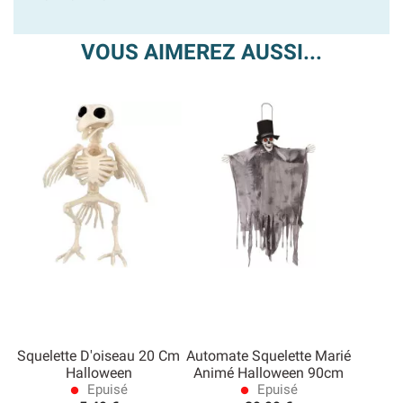
VOUS AIMEREZ AUSSI...
Squelette D'oiseau 20 Cm
Automate Squelette Marié
Halloween
Animé Halloween 90cm
Epuisé
Epuisé
lens
lens