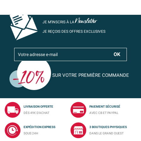
Newsletter
JE M’INSCRIS À LA
JE REÇOIS DES OFFRES EXCLUSIVES
SUR VOTRE PREMIÈRE COMMANDE
LIVRAISON OFFERTE
PAIEMENT SÉCURISÉ
DÈS 49€ D'ACHAT
AVEC CB ET PAYPAL
EXPÉDITION EXPRESS
3 BOUTIQUES PHYSIQUES
SOUS 24H
DANS LE GRAND OUEST