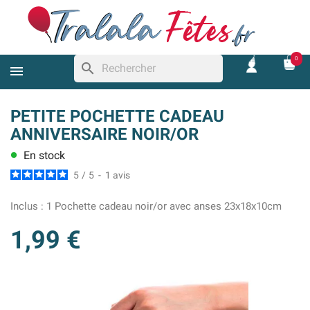
0
search
PETITE POCHETTE CADEAU
ANNIVERSAIRE NOIR/OR
En stock
lens
5
/
5
-
1
avis
Inclus :
1 Pochette cadeau noir/or avec anses 23x18x10cm
1,99 €