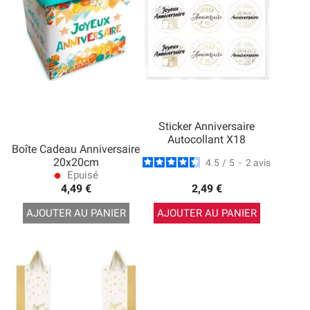
Sticker Anniversaire
Autocollant X18
Boîte Cadeau Anniversaire
20x20cm
4.5
/
5
-
2
avis
Epuisé
lens
4,49 €
2,49 €
AJOUTER AU PANIER
AJOUTER AU PANIER