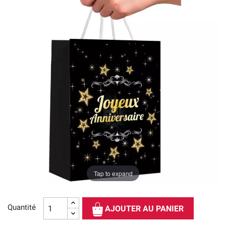
Tap to expand
Quantité
AJOUTER AU PANIER