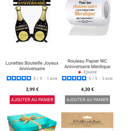
Rouleau Papier WC
Lunettes Bouteille Joyeux
Anniversaire Merdique
Anniversaire
Epuisé
lens
5
/
5
-
1
avis
5
/
5
-
3
avis
3,99 €
4,30 €
AJOUTER AU PANIER
AJOUTER AU PANIER