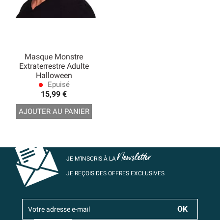
Masque Monstre
Extraterrestre Adulte
Halloween
Epuisé
lens
15,99 €
AJOUTER AU PANIER
Newsletter
JE M’INSCRIS À LA
JE REÇOIS DES OFFRES EXCLUSIVES