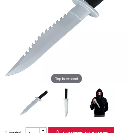
Tap to expand