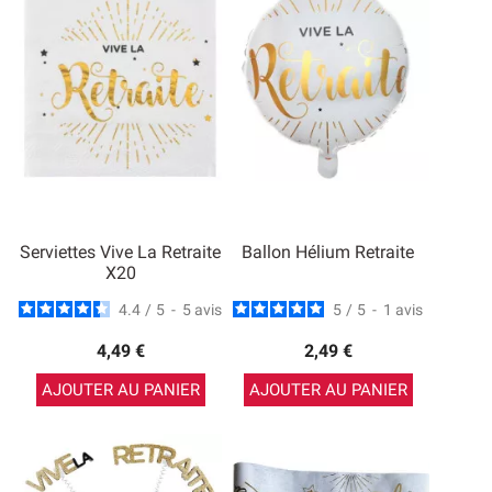
Serviettes Vive La Retraite
Ballon Hélium Retraite
X20
4.4
/
5
-
5
avis
5
/
5
-
1
avis
4,49 €
2,49 €
AJOUTER AU PANIER
AJOUTER AU PANIER