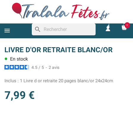
0
search
LIVRE D'OR RETRAITE BLANC/OR
En stock
lens
4.5
/
5
-
2
avis
Inclus :
1 Livre d or retraite 20 pages blanc/or 24x24cm
7,99 €