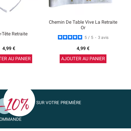
Chemin De Table Vive La Retraite
Or
-Tête Retraite
5
/
5
-
3
avis
4,99 €
4,99 €
ER AU PANIER
AJOUTER AU PANIER
SUR VOTRE PREMIÈRE
OMMANDE