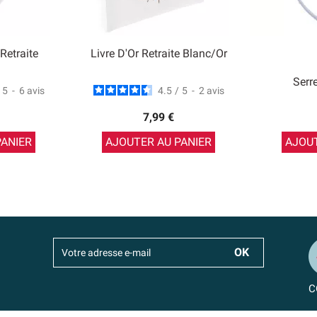
Retraite
Livre D'Or Retraite Blanc/Or
Serre
5
-
6
avis
4.5
/
5
-
2
avis
7,99 €
PANIER
AJOUTER AU PANIER
AJOUT
C