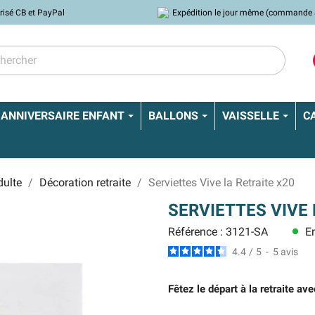
risé CB et PayPal
Expédition le jour même (commande 
ANNIVERSAIRE ENFANT
BALLONS
VAISSELLE
C
dulte
Décoration retraite
Serviettes Vive la Retraite x20
SERVIETTES VIVE 
Référence : 3121-SA
En
lens
4.4
/
5
-
5
avis
Fêtez le départ à la retraite av