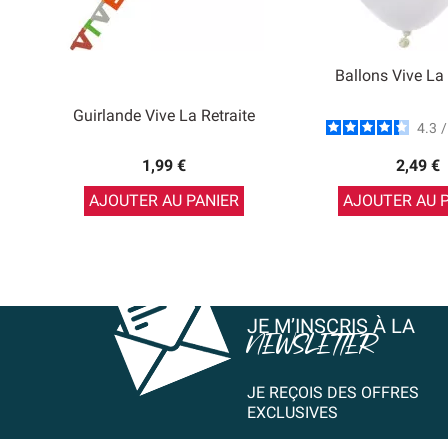
Ballons Vive La 
Guirlande Vive La Retraite
4.3
/
1,99 €
2,49 €
AJOUTER AU PANIER
AJOUTER AU 
JE M’INSCRIS À LA
NEWSLETTER
JE REÇOIS DES OFFRES
EXCLUSIVES