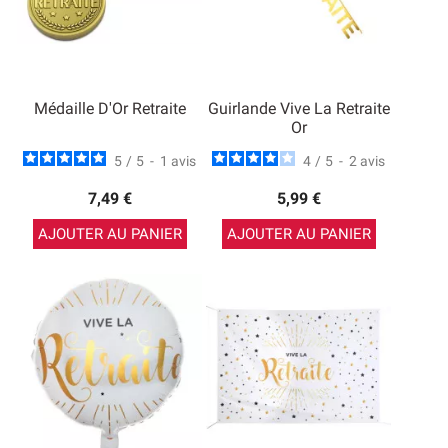
Médaille D'Or Retraite
Guirlande Vive La Retraite
Or
5
/
5
-
1
avis
4
/
5
-
2
avis
7,49 €
5,99 €
AJOUTER AU PANIER
AJOUTER AU PANIER