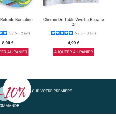
Retraite Borsalino
Chemin De Table Vive La Retraite
Or
5
/
5
-
2
avis
5
/
5
-
3
avis
8,90 €
4,99 €
ER AU PANIER
AJOUTER AU PANIER
SUR VOTRE PREMIÈRE
OMMANDE