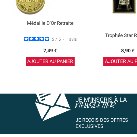
Médaille D'Or Retraite
Trophée Star R
5
/
5
-
1
avis
7,49 €
8,90 €
AJOUTER AU PANIER
AJOUTER AU 
JE M’INSCRIS À LA
NEWSLETTER
JE REÇOIS DES OFFRES
EXCLUSIVES