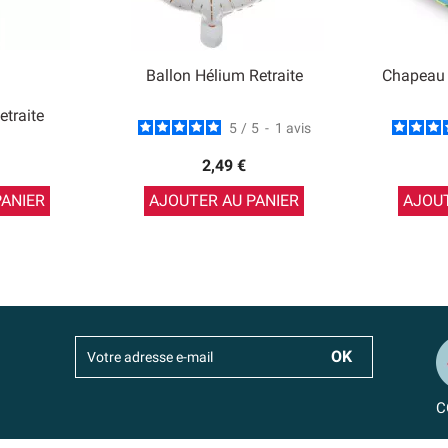
Ballon Hélium Retraite
Chapeau 
etraite
5
/
5
-
1
avis
2,49 €
PANIER
AJOUTER AU PANIER
AJOUT
C