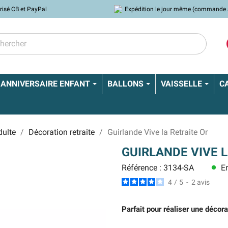
risé CB et PayPal
Expédition le jour même (commande 
ANNIVERSAIRE ENFANT
BALLONS
VAISSELLE
C
dulte
Décoration retraite
Guirlande Vive la Retraite Or
GUIRLANDE VIVE 
Référence : 3134-SA
En
lens
4
/
5
-
2
avis
Parfait pour réaliser une décorat